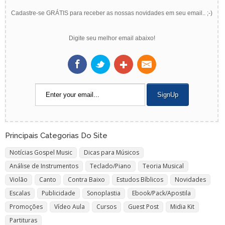
Cadastre-se GRÁTIS para receber as nossas novidades em seu email.. ;-)
Digite seu melhor email abaixo!
Principais Categorias Do Site
Notícias Gospel Music
Dicas para Músicos
Análise de Instrumentos
Teclado/Piano
Teoria Musical
Violão
Canto
Contra Baixo
Estudos Bíblicos
Novidades
Escalas
Publicidade
Sonoplastia
Ebook/Pack/Apostila
Promoções
Vídeo Aula
Cursos
Guest Post
Midia Kit
Partituras