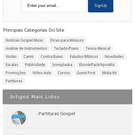
Principais Categorias Do Site
Notícias Gospel Music
Dicas para Músicos
Análise de Instrumentos
Teclado/Piano
Teoria Musical
Violão
Canto
Contra Baixo
Estudos Bíblicos
Novidades
Escalas
Publicidade
Sonoplastia
Ebook/Pack/Apostila
Promoções
Vídeo Aula
Cursos
Guest Post
Midia Kit
Partituras
Artigos Mais Lidos
Partituras Gospel