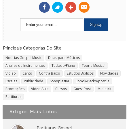
Principais Categorias Do Site
Notícias Gospel Music
Dicas para Músicos
Análise de Instrumentos
Teclado/Piano
Teoria Musical
Violão
Canto
Contra Baixo
Estudos Bíblicos
Novidades
Escalas
Publicidade
Sonoplastia
Ebook/Pack/Apostila
Promoções
Vídeo Aula
Cursos
Guest Post
Midia Kit
Partituras
Artigos Mais Lidos
Partituras Gospel