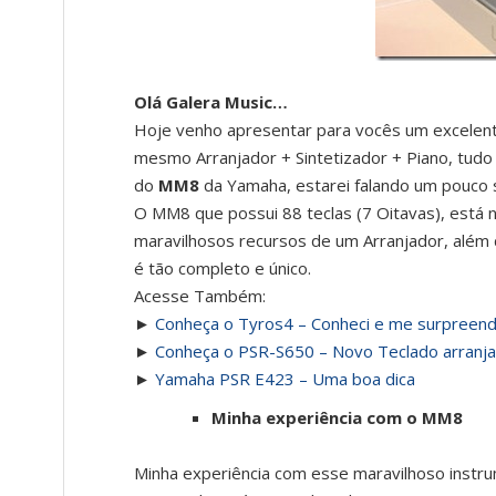
Olá Galera Music…
Hoje venho apresentar para vocês um excelen
mesmo Arranjador + Sintetizador + Piano, tudo
do
MM8
da Yamaha, estarei falando um pouco s
O MM8 que possui 88 teclas (7 Oitavas), está 
maravilhosos recursos de um Arranjador, além d
é tão completo e único.
Acesse Também:
►
Conheça o Tyros4 – Conheci e me surpreend
►
Conheça o PSR-S650 – Novo Teclado arranj
►
Yamaha PSR E423 – Uma boa dica
Minha experiência com o MM8
Minha experiência com esse maravilhoso instru