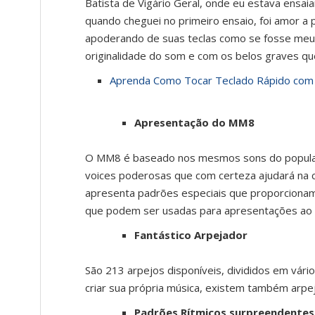
Batista de Vigário Geral, onde eu estava ensa
quando cheguei no primeiro ensaio, foi amor a pr
apoderando de suas teclas como se fosse meu,
originalidade do som e com os belos graves que
Aprenda Como Tocar Teclado Rápido com
Apresentação do MM8
O MM8 é baseado nos mesmos sons do popular 
voices poderosas que com certeza ajudará na c
apresenta padrões especiais que proporcionam
que podem ser usadas para apresentações ao vi
Fantástico Arpejador
São 213 arpejos disponíveis, divididos em vári
criar sua própria música, existem também arpej
Padrões Rítmicos surpreendentes