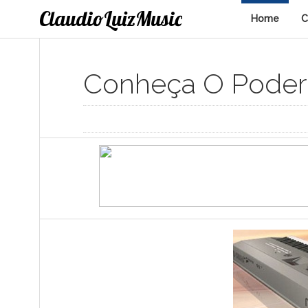
ClaudioLuizMusic
Home
C
Conheça O Pode