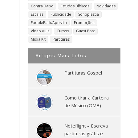
Contra Baixo
Estudos Bíblicos
Novidades
Escalas
Publicidade
Sonoplastia
Ebook/Pack/Apostila
Promoções
Vídeo Aula
Cursos
Guest Post
Midia Kit
Partituras
Artigos Mais Lidos
Partituras Gospel
Como tirar a Carteira
de Músico (OMB)
Noteflight – Escreva
partituras grátis e