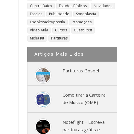
Contra Baixo
Estudos Bíblicos
Novidades
Escalas
Publicidade
Sonoplastia
Ebook/Pack/Apostila
Promoções
Vídeo Aula
Cursos
Guest Post
Midia Kit
Partituras
Artigos Mais Lidos
Partituras Gospel
Como tirar a Carteira
de Músico (OMB)
Noteflight – Escreva
partituras grátis e