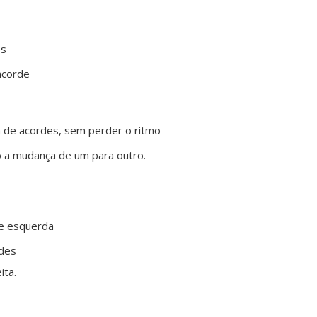
es
acorde
Facebook
Twitter
Google+
RSS
 de acordes, sem perder o ritmo
o a mudança de um para outro.
 e esquerda
rdes
ita.