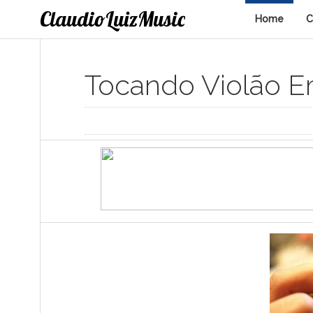
ClaudioLuizMusic
Home
C
Tocando Violão E