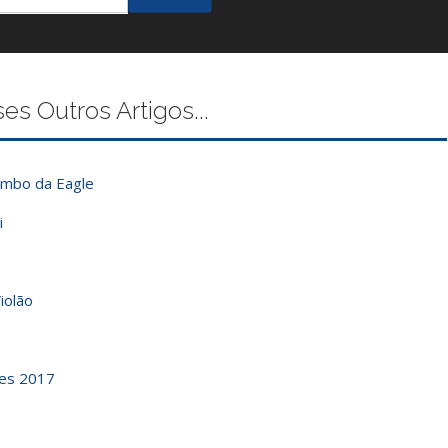
 Outros Artigos...
umbo da Eagle
i
iolão
tes 2017