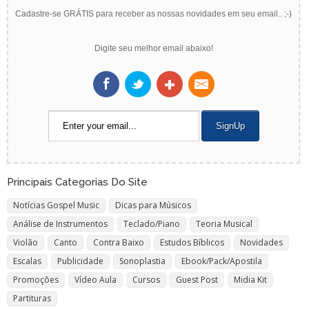
Cadastre-se GRÁTIS para receber as nossas novidades em seu email.. ;-)
Digite seu melhor email abaixo!
Principais Categorias Do Site
Notícias Gospel Music
Dicas para Músicos
Análise de Instrumentos
Teclado/Piano
Teoria Musical
Violão
Canto
Contra Baixo
Estudos Bíblicos
Novidades
Escalas
Publicidade
Sonoplastia
Ebook/Pack/Apostila
Promoções
Vídeo Aula
Cursos
Guest Post
Midia Kit
Partituras