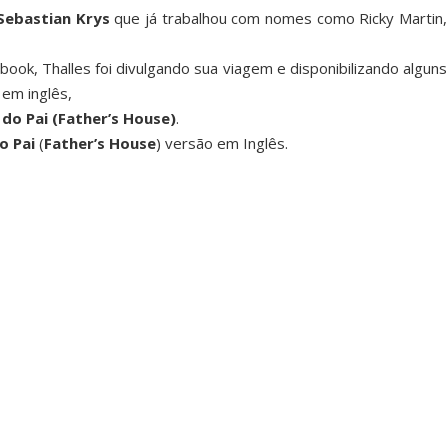
Sebastian Krys
que já trabalhou com nomes como Ricky Martin,
ok, Thalles foi divulgando sua viagem e disponibilizando alguns
em inglês,
 do Pai (Father’s House)
.
o Pai
(
Father’s House
) versão em Inglês.
Facebook
Twitter
Google+
RSS