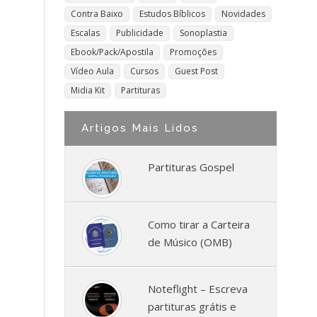
Contra Baixo
Estudos Bíblicos
Novidades
Escalas
Publicidade
Sonoplastia
Ebook/Pack/Apostila
Promoções
Vídeo Aula
Cursos
Guest Post
Midia Kit
Partituras
Artigos Mais Lidos
Partituras Gospel
Como tirar a Carteira
de Músico (OMB)
Noteflight – Escreva
partituras grátis e