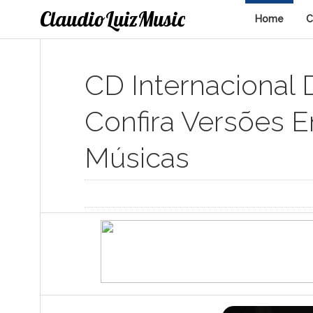
ClaudioLuizMusic
Home
C
CD Internacional 
Confira Versões 
Músicas