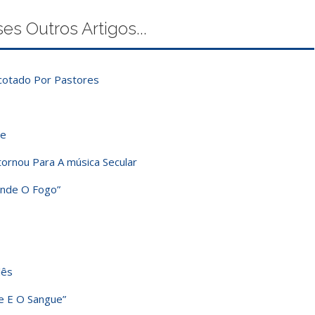
 Outros Artigos...
cotado Por Pastores
me
ornou Para A música Secular
ende O Fogo”
lês
e E O Sangue”