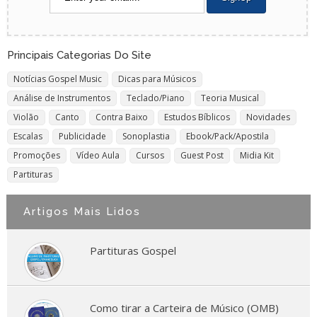
Principais Categorias Do Site
Notícias Gospel Music
Dicas para Músicos
Análise de Instrumentos
Teclado/Piano
Teoria Musical
Violão
Canto
Contra Baixo
Estudos Bíblicos
Novidades
Escalas
Publicidade
Sonoplastia
Ebook/Pack/Apostila
Promoções
Vídeo Aula
Cursos
Guest Post
Midia Kit
Partituras
Artigos Mais Lidos
Partituras Gospel
Como tirar a Carteira de Músico (OMB)