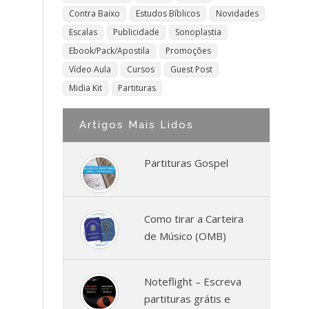
Contra Baixo
Estudos Bíblicos
Novidades
Escalas
Publicidade
Sonoplastia
Ebook/Pack/Apostila
Promoções
Vídeo Aula
Cursos
Guest Post
Midia Kit
Partituras
Artigos Mais Lidos
Partituras Gospel
Como tirar a Carteira
de Músico (OMB)
Noteflight – Escreva
partituras grátis e