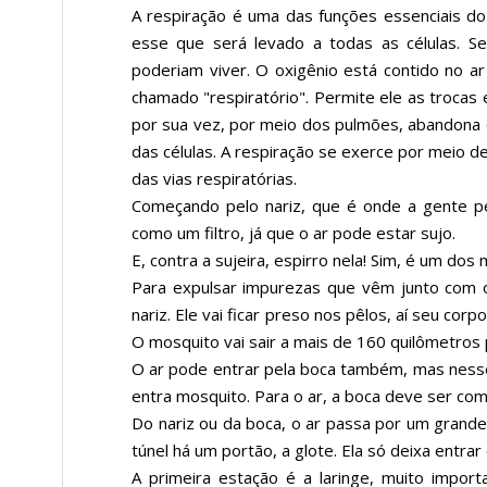
A respiração é uma das funções essenciais do
esse que será levado a todas as células. Se
poderiam viver. O oxigênio está contido no 
chamado "respiratório". Permite ele as trocas 
por sua vez, por meio dos pulmões, abandona o
das células. A respiração se exerce por meio 
das vias respiratórias.
Começando pelo nariz, que é onde a gente pe
como um filtro, já que o ar pode estar sujo.
E, contra a sujeira, espirro nela! Sim, é um dos
Para expulsar impurezas que vêm junto com o
nariz. Ele vai ficar preso nos pêlos, aí seu cor
O mosquito vai sair a mais de 160 quilômetros p
O ar pode entrar pela boca também, mas nesse 
entra mosquito. Para o ar, a boca deve ser com
Do nariz ou da boca, o ar passa por um grande
túnel há um portão, a glote. Ela só deixa entra
A primeira estação é a laringe, muito impor