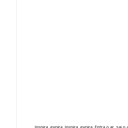
Inspira, expira. Inspira, expira. Entra o ar, sai o a