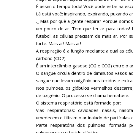
É assim o tempo todo! Você pode estar na esc
Lá está você: inspirando, expirando, puxando 
._ Mas por quê a gente respira? Porque somos 
um pouco de ar. Tem que ter ar para todas! E
futebol, as células precisam de mais ar. Por 
forte. Mais ar! Mais ar!
A respiração é a função mediante a qual as cél
carbono (CO2).
É um intercâmbio gasoso (O2 e CO2) entre o a
O sangue circula dentro de diminutos vasos ad
sangue que levam oxigênio aos tecidos e extra
Nos pulmões, os glóbulos vermelhos descarre
de oxigênio. O processo se chama hematose.
O sistema respiratório está formado por:
Vias respiratórias: cavidades nasais, naso
umedecem e filtram o ar inalado de partículas 
Parte respiratória dos pulmões, formada p
pulmonares e o tecido elástico.