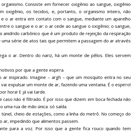
 organismo. Consiste em fornecer oxigênio ao sangue, oxigênio
m oxigênio, os tecidos, e, portanto, o organismo inteiro, não
ar e o ar entra em contato com o sangue, mediante um aparelho
entre o sangue e o ar: o ar cede ao sangue o oxigênio; o sangue,
 anidrido carbônico que é um produto de rejeição da respiração
de uma série de atos tais que permitem a passagem do ar através
ga o ar. Dentro do nariz, há um monte de pêlos. Eles servem
 motivos por que a gente espirra.
 ar inspirado. Imagine – argh – que um mosquito entra no seu
po vai expulsar um monte de ar, fazendo uma ventania. É o espirro!
or hora! E já vai tarde.
caso não é filtrado. É por isso que dizem: em boca fechada não
o uma rua de mão única: só saída.
 túnel, cheio de estações, como a linha do metrô. No começo do
r o ar, impedindo que alimentos passem.
tante para a voz. Por isso que a gente fica rouco quando tem