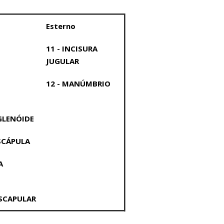
Esterno
11 - INCISURA
JUGULAR
Facebook
Twitter
Google+
RSS
12 - MANÚMBRIO
GLENÓIDE
SCÁPULA
DA
ESCAPULAR