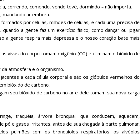
ola, correndo, comendo, vendo tevê, dormindo – não importa.
ar, mandando ar embora.
formados por células, milhões de células, e cada uma precisa de
 quando a gente faz um exercício físico, como dançar ou jogar
isso a gente respira mais depressa e o nosso coração bate mais
ulas vivas do corpo tomam oxigênio (O2) e eliminam o bióxido de
r da atmosfera e o organismo.
jacentes a cada célula corporal e são os glóbulos vermelhos do
em bióxido de carbono.
gam seu bióxido de carbono no ar e dele tomam sua nova carga
faringe, traquéia, árvore bronquial; que conduzem, aquecem,
de pó e gases irritantes, antes de sua chegada à parte pulmonar.
elos pulmões com os bronquíolos respiratórios, os alvéolos