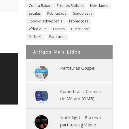
Contra Baixo
Estudos Bíblicos
Novidades
Escalas
Publicidade
Sonoplastia
Ebook/Pack/Apostila
Promoções
Vídeo Aula
Cursos
Guest Post
Midia Kit
Partituras
Artigos Mais Lidos
Partituras Gospel
Como tirar a Carteira
de Músico (OMB)
Noteflight – Escreva
partituras grátis e