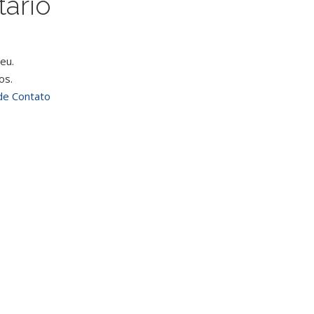
ário
eu.
os.
de Contato