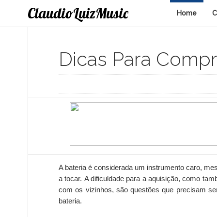
ClaudioLuizMusic
Home
C
Dicas Para Compra
A bateria é considerada um instrumento caro, m
a tocar.
A dificuldade para a aquisição, como tam
com os vizinhos, são questões que precisam se
bateria.