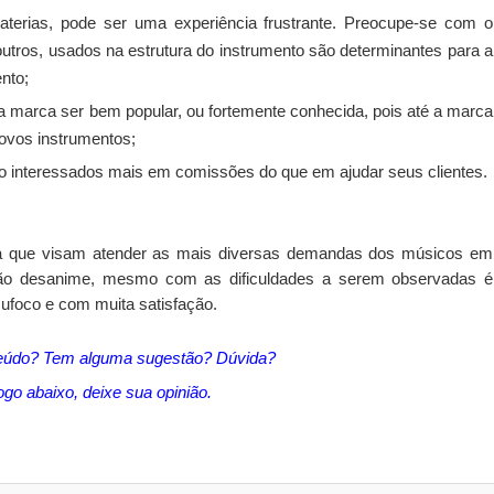
aterias, pode ser uma experiência frustrante. Preocupe-se com o
 outros, usados na estrutura do instrumento são determinantes para a
nto;
a marca ser bem popular, ou fortemente conhecida, pois até a marca
novos instrumentos;
Facebook
Twitter
Google+
RSS
o interessados mais em comissões do que em ajudar seus clientes.
ra que visam atender as mais diversas demandas dos músicos em
s não desanime, mesmo com as dificuldades a serem observadas é
sufoco e com muita satisfação.
eúdo? Tem alguma sugestão? Dúvida?
go abaixo, deixe sua opinião.